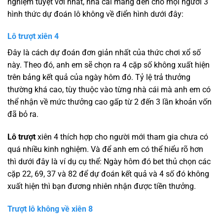
nghiệm tuyệt vời nhất, nhà cái mang đến cho mọi người 3
hình thức dự đoán lô không về điển hình dưới đây:
Lô trượt xiên 4
Đây là cách dự đoán đơn giản nhất của thức chơi xổ số
này. Theo đó, anh em sẽ chọn ra 4 cặp số không xuất hiện
trên bảng kết quả của ngày hôm đó. Tỷ lệ trả thưởng
thường khá cao, tùy thuộc vào từng nhà cái mà anh em có
thể nhận về mức thưởng cao gấp từ 2 đến 3 lần khoản vốn
đã bỏ ra.
Lô trượt
xiên 4 thích hợp cho người mới tham gia chưa có
quá nhiều kinh nghiệm. Và để anh em có thể hiểu rõ hơn
thì dưới đây là ví dụ cụ thể: Ngày hôm đó bet thủ chọn các
cặp 22, 69, 37 và 82 để dự đoán kết quả và 4 số đó không
xuất hiện thì bạn đương nhiên nhận được tiền thưởng.
Trượt lô không về xiên 8