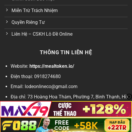
Miễn Trừ Trách Nhiệm
Quyền Riêng Tư
Liên Hệ – CSKH Lô Đề Online
THÔNG TIN LIÊN HỆ
Website:
https://mealtoken.io/
Điện thoại: 0918274680
Email:
lodeonlineco@gmail.com
Địa chỉ: 73 Hoàng Hoa Thám, Phường 7, Bình Thạnh, Hồ
Chí Minh, Việt Nam
Zipcode: 700000
Hashtag: #lodeonlineco #lodeonline